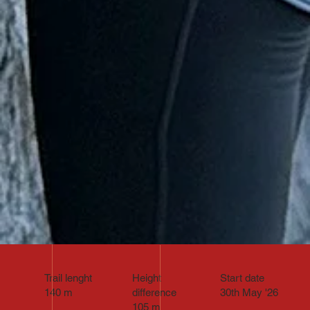
Trail lenght
Height
Start date
140 m
difference
30th May '26
105 m