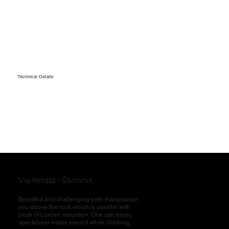
Technical Details
Via ferrata - Štirovnik
Beautiful and challenging path that position
you above the rock which is parallel with
peak of Lovćen mountain. One can enjoy
spectalurar vistas around while climbing.