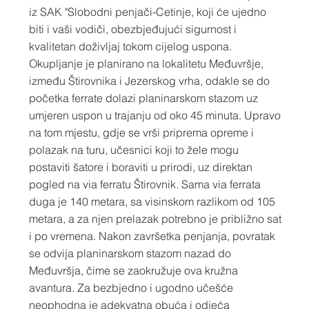
iz SAK "Slobodni penjači-Cetinje, koji će ujedno
biti i vaši vodiči, obezbjeđujući sigurnost i
kvalitetan doživljaj tokom cijelog uspona.
Okupljanje je planirano na lokalitetu Međuvršje,
između Štirovnika i Jezerskog vrha, odakle se do
početka ferrate dolazi planinarskom stazom uz
umjeren uspon u trajanju od oko 45 minuta. Upravo
na tom mjestu, gdje se vrši priprema opreme i
polazak na turu, učesnici koji to žele mogu
postaviti šatore i boraviti u prirodi, uz direktan
pogled na via ferratu Štirovnik. Sama via ferrata
duga je 140 metara, sa visinskom razlikom od 105
metara, a za njen prelazak potrebno je približno sat
i po vremena. Nakon završetka penjanja, povratak
se odvija planinarskom stazom nazad do
Međuvršja, čime se zaokružuje ova kružna
avantura. Za bezbjedno i ugodno učešće
neophodna je adekvatna obuća i odjeća